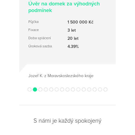
Úvěr na domek za výhodných
podmínek
Půjčka
1 500 000 Kč
Fixace
3 let
Doba splácení
20 let
Úroková sazba
4.39%
Jozef K. z Moravskoslezského kraje
S námi je každý spokojený