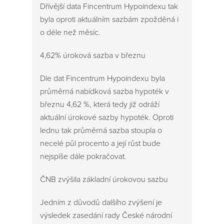
Dřívější data Fincentrum Hypoindexu tak
byla oproti aktuálním sazbám zpožděná i
o déle než měsíc.
4,62% úroková sazba v březnu
Dle dat Fincentrum Hypoindexu byla
průměrná nabídková sazba hypoték v
březnu 4,62 %, která tedy již odráží
aktuální úrokové sazby hypoték. Oproti
lednu tak průměrná sazba stoupla o
necelé půl procento a její růst bude
nejspíše dále pokračovat.
ČNB zvýšila základní úrokovou sazbu
Jedním z důvodů dalšího zvýšení je
výsledek zasedání rady České národní