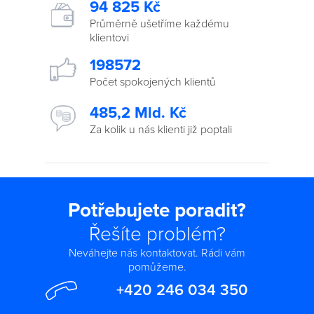
94 825 Kč
Průměrně ušetříme každému
klientovi
198572
Počet spokojených klientů
485,2 Mld. Kč
Za kolik u nás klienti již poptali
Potřebujete poradit?
Řešíte problém?
Neváhejte nás kontaktovat. Rádi vám
pomůžeme.
+420 246 034 350