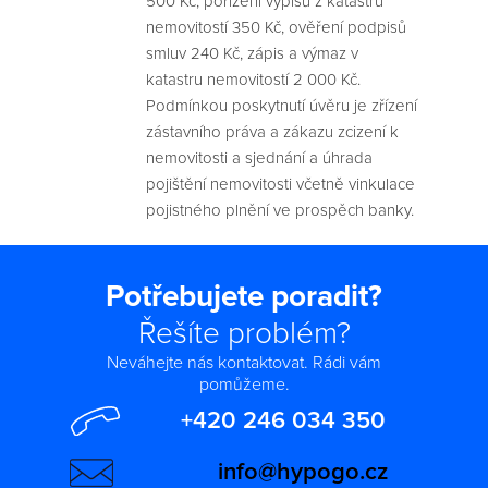
500 Kč, pořízení výpisů z katastru
nemovitostí 350 Kč, ověření podpisů
smluv 240 Kč, zápis a výmaz v
katastru nemovitostí 2 000 Kč.
Podmínkou poskytnutí úvěru je zřízení
zástavního práva a zákazu zcizení k
nemovitosti a sjednání a úhrada
pojištění nemovitosti včetně vinkulace
pojistného plnění ve prospěch banky.
Potřebujete poradit?
Řešíte problém?
Neváhejte nás kontaktovat. Rádi vám
pomůžeme.
+420 246 034 350
info@hypogo.cz