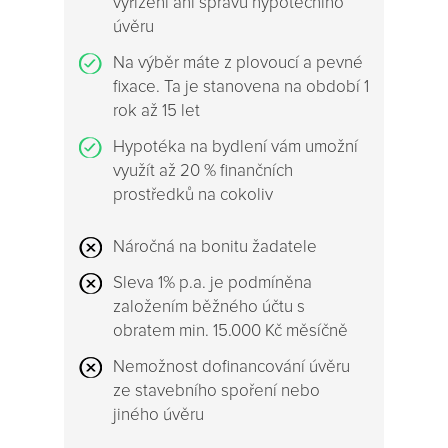
vyřízení ani správu hypotéčního
úvěru
Na výběr máte z plovoucí a pevné
fixace. Ta je stanovena na období 1
rok až 15 let
Hypotéka na bydlení vám umožní
využít až 20 % finančních
prostředků na cokoliv
Náročná na bonitu žadatele
Sleva 1% p.a. je podmíněna
založením běžného účtu s
obratem min. 15.000 Kč měsíčně
Nemožnost dofinancování úvěru
ze stavebního spoření nebo
jiného úvěru