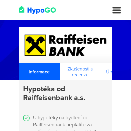
Zkušenosti a
Informace
Úroková sa
recenze
Hypotéka od
Raiffeisenbank a.s.
U hypotéky na bydlení od
Raiffeisenbank neplatíte za