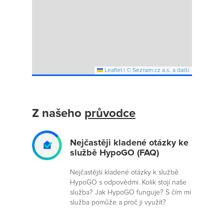
Leaflet
|
© Seznam.cz a.s. a další
Z našeho
průvodce
Nejčastěji kladené otázky ke
službě HypoGO (FAQ)
Nejčastějši kladené otázky k službě
HypoGO s odpovědmi. Kolik stojí naše
služba? Jak HypoGO funguje? S čím mi
služba pomůže a proč ji využít?