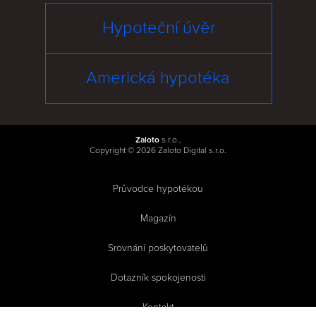
Hypoteční úvěr
Americká hypotéka
Zaloto
s.r.o.,
Copyright © 2026 Zaloto Digital s.r.o.
Průvodce hypotékou
|
Magazín
|
Srovnání poskytovatelů
|
Dotazník spokojenosti
|
Kontakt