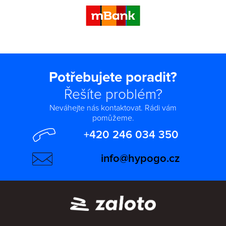
Potřebujete poradit?
Řešíte problém?
Neváhejte nás kontaktovat. Rádi vám
pomůžeme.
+420 246 034 350
info@hypogo.cz