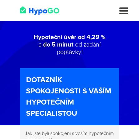
Hypoteční úvěr od 4,29 %
a
do 5 minut
od zadání
poptávky!
DOTAZNÍK
SPOKOJENOSTI S VAŠÍM
HYPOTEČNÍM
SPECIALISTOU
Jak jste byli spokojeni s vaším hypotečním