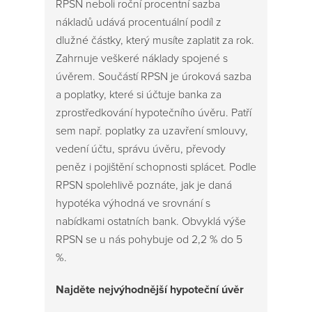
RPSN neboli roční procentní sazba
nákladů udává procentuální podíl z
dlužné částky, který musíte zaplatit za rok.
Zahrnuje veškeré náklady spojené s
úvěrem. Součástí RPSN je úroková sazba
a poplatky, které si účtuje banka za
zprostředkování hypotečního úvěru. Patří
sem např. poplatky za uzavření smlouvy,
vedení účtu, správu úvěru, převody
peněz i pojištění schopnosti splácet. Podle
RPSN spolehlivě poznáte, jak je daná
hypotéka výhodná ve srovnání s
nabídkami ostatních bank. Obvyklá výše
RPSN se u nás pohybuje od 2,2 % do 5
%.
Najděte nejvýhodnější hypoteční úvěr