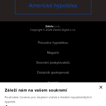
Americká hypotéka
Zaloto
s.r.o.,
Copyright © 2026 Zaloto Digital s.r.o.
Průvodce hypotékou
|
Magazín
|
Srovnání poskytovatelů
|
Dotazník spokojenosti
|
Kontakt
×
Pro poradce
Záleží nám na vašem soukromí
|
Používáme Cookies pro zlepšení služeb a hledání nejvýhodnějších
Přihlášení
hypoték.
Více informací