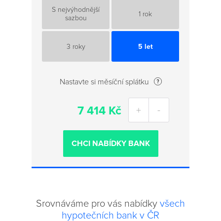
S nejvýhodnější
1 rok
sazbou
3 roky
5 let
Nastavte si měsíční splátku
-
+
CHCI NABÍDKY BANK
Srovnáváme pro vás nabídky
všech
hypotečních bank v ČR