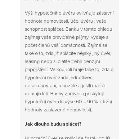
Výši hypotečního úvěru ovlivňuje zástavní
hodnota nemovitosti, účel úvěru i vaše
schopnost splácet. Banku v tomto ohledu
zajímají vaše pravidelné příjmy, výdaje a
počet členů vaší domácnosti. Zajímá se
také o to, zda již splácíte nějaký jiný úvěr,
leasing nebo si platíte třeba penzijní
připojištění. Velkou roli hraje také to, zda o
hypoteční úvěr žádá jednotlivec,
nesezdaný pár, manželé a jestli mají či
nemají děti. Banky zpravidla poskytují
hypoteční úvěr do výše 60 – 90 % z tržní
hodnoty zastavené nemovitosti.
Jak dlouho budu splácet?
Hypoteční úvěr se splácí nejčastěji od 10