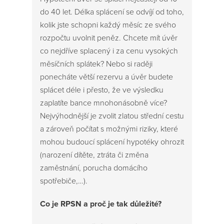
do 40 let. Délka splácení se odvíjí od toho,
kolik jste schopni každý měsíc ze svého
rozpočtu uvolnit peněz. Chcete mít úvěr
co nejdříve splacený i za cenu vysokých
měsíčních splátek? Nebo si raději
ponecháte větší rezervu a úvěr budete
splácet déle i přesto, že ve výsledku
zaplatíte bance mnohonásobně více?
Nejvýhodnější je zvolit zlatou střední cestu
a zároveň počítat s možnými riziky, které
mohou budoucí splácení hypotéky ohrozit
(narození dítěte, ztráta či změna
zaměstnání, porucha domácího
spotřebiče,…).
Co je RPSN a proč je tak důležité?