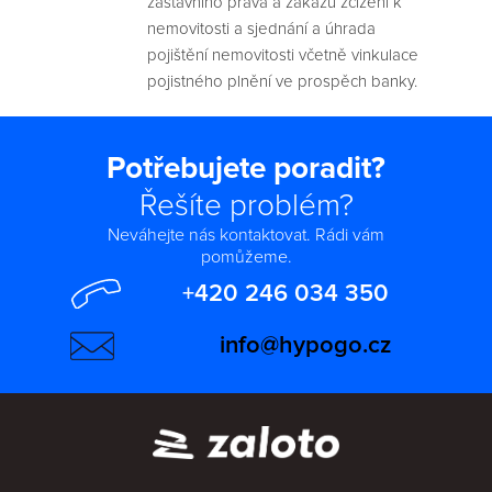
zástavního práva a zákazu zcizení k
nemovitosti a sjednání a úhrada
pojištění nemovitosti včetně vinkulace
pojistného plnění ve prospěch banky.
Potřebujete poradit?
Řešíte problém?
Neváhejte nás kontaktovat. Rádi vám
pomůžeme.
+420 246 034 350
info@hypogo.cz