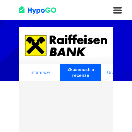
Zkušenosti a
Informace
Úroková sa
recenze