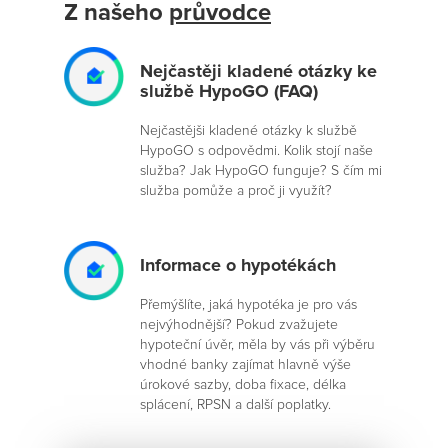
Z našeho
průvodce
Nejčastěji kladené otázky ke
službě HypoGO (FAQ)
Nejčastějši kladené otázky k službě
HypoGO s odpovědmi. Kolik stojí naše
služba? Jak HypoGO funguje? S čím mi
služba pomůže a proč ji využít?
Informace o hypotékách
Přemýšlíte, jaká hypotéka je pro vás
nejvýhodnější? Pokud zvažujete
hypoteční úvěr, měla by vás při výběru
vhodné banky zajímat hlavně výše
úrokové sazby, doba fixace, délka
splácení, RPSN a další poplatky.