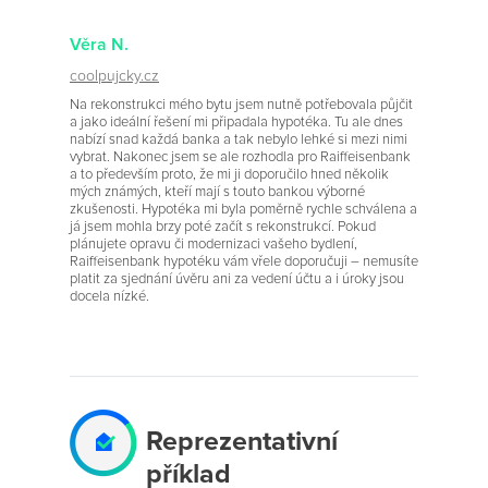
Věra N.
coolpujcky.cz
Na rekonstrukci mého bytu jsem nutně potřebovala půjčit
a jako ideální řešení mi připadala hypotéka. Tu ale dnes
nabízí snad každá banka a tak nebylo lehké si mezi nimi
vybrat. Nakonec jsem se ale rozhodla pro Raiffeisenbank
a to především proto, že mi ji doporučilo hned několik
mých známých, kteří mají s touto bankou výborné
zkušenosti. Hypotéka mi byla poměrně rychle schválena a
já jsem mohla brzy poté začít s rekonstrukcí. Pokud
plánujete opravu či modernizaci vašeho bydlení,
Raiffeisenbank hypotéku vám vřele doporučuji – nemusíte
platit za sjednání úvěru ani za vedení účtu a i úroky jsou
docela nízké.
Reprezentativní
příklad