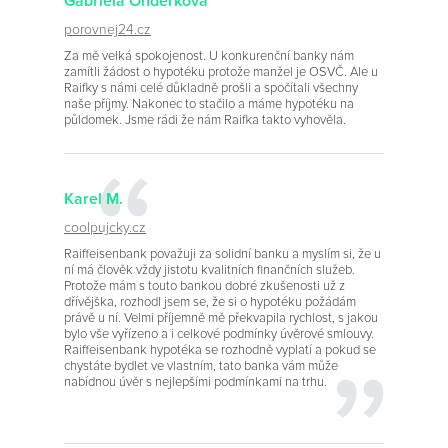
Gabriela Onderková
porovnej24.cz
Za mě velká spokojenost. U konkurenční banky nám
zamítli žádost o hypotéku protože manžel je OSVČ. Ale u
Raifky s námi celé důkladně prošli a spočítali všechny
naše příjmy. Nakonec to stačilo a máme hypotéku na
půldomek. Jsme rádi že nám Raifka takto vyhověla.
Karel M.
coolpujcky.cz
Raiffeisenbank považuji za solidní banku a myslím si, že u
ní má člověk vždy jistotu kvalitních finančních služeb.
Protože mám s touto bankou dobré zkušenosti už z
dřívějška, rozhodl jsem se, že si o hypotéku požádám
právě u ní. Velmi příjemně mě překvapila rychlost, s jakou
bylo vše vyřízeno a i celkové podmínky úvěrové smlouvy.
Raiffeisenbank hypotéka se rozhodně vyplatí a pokud se
chystáte bydlet ve vlastním, tato banka vám může
nabídnou úvěr s nejlepšími podmínkami na trhu.