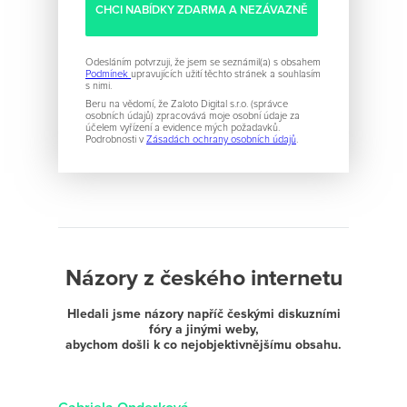
Odesláním potvrzuji, že jsem se seznámil(a) s obsahem
Podmínek
upravujících užití těchto stránek a souhlasím
s nimi.
Beru na vědomí, že Zaloto Digital s.r.o. (správce
osobních údajů) zpracovává moje osobní údaje za
účelem vyřízení a evidence mých požadavků.
Podrobnosti v
Zásadách ochrany osobních údajů
.
Názory z českého internetu
Hledali jsme názory napříč českými diskuzními
fóry a jinými weby,
abychom došli k co nejobjektivnějšímu obsahu.